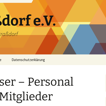
orf e.V.
traßdorf
e
Datenschutzerklärung
kt
lser – Personal
oadbereich
ssum
 Mitglieder