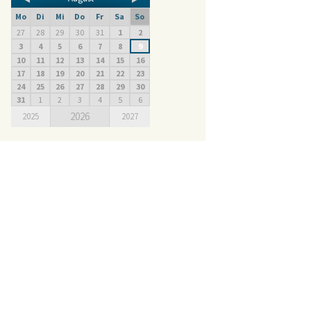
Mo
Di
Mi
Do
Fr
Sa
So
27
28
29
30
31
1
2
3
4
5
6
7
8
9
10
11
12
13
14
15
16
17
18
19
20
21
22
23
24
25
26
27
28
29
30
31
1
2
3
4
5
6
2026
2025
2027