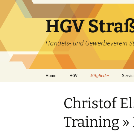
HGV Straßd
Handels- und Gewerbeverein S
Home
HGV
Mitglieder
Servic
Zielgruppe
Konta
Christof E
Warum Mitglied werden?
Downl
Der Vorstand
Impre
Training »
Die Kassenprüfer