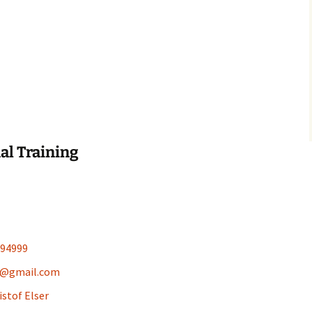
nal Training
894999
er@gmail.com
istof Elser